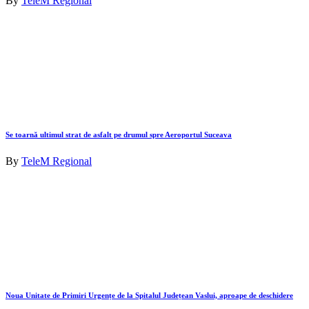
By
TeleM Regional
Se toarnă ultimul strat de asfalt pe drumul spre Aeroportul Suceava
By
TeleM Regional
Noua Unitate de Primiri Urgențe de la Spitalul Județean Vaslui, aproape de deschidere