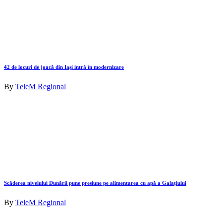
42 de locuri de joacă din Iași intră în modernizare
By
TeleM Regional
Scăderea nivelului Dunării pune presiune pe alimentarea cu apă a Galațiului
By
TeleM Regional