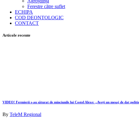
Agroștiința
Ferestre către suflet
ECHIPA
COD DEONTOLOGIC
CONTACT
Articole recente
VIDEO! Fermierii s-au săturat de minciunile lui Costel Alexe: „Aveți un mesaj de dat politi
By
TeleM Regional