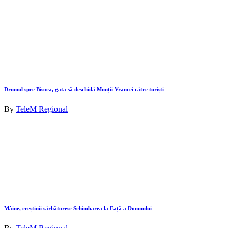
Drumul spre Bisoca, gata să deschidă Munții Vrancei către turiști
By
TeleM Regional
Mâine, creștinii sărbătoresc Schimbarea la Față a Domnului