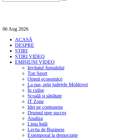
06
Aug
2026
ACASĂ
DESPRE
ȘTIRI
ȘTIRI VIDEO
EMISIUNI VIDEO
Invitatul Jurnalului
Top Sport
Opinii economice
La pas, prin județele Moldovei
În culise
Școală și sănătate
IT Zone
Idei pe contrasens
Drumul spre succes
Analiza
Linia întâi
Lecția de Business
Extemporal la democrație