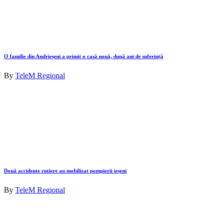
O familie din Andrieșeni a primit o casă nouă, după ani de suferință
By
TeleM Regional
Două accidente rutiere au mobilizat pompierii ieșeni
By
TeleM Regional