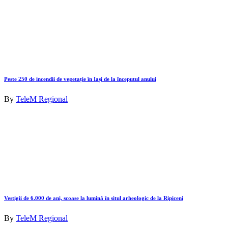
Peste 250 de incendii de vegetație în Iași de la începutul anului
By
TeleM Regional
Vestigii de 6.000 de ani, scoase la lumină în situl arheologic de la Ripiceni
By
TeleM Regional