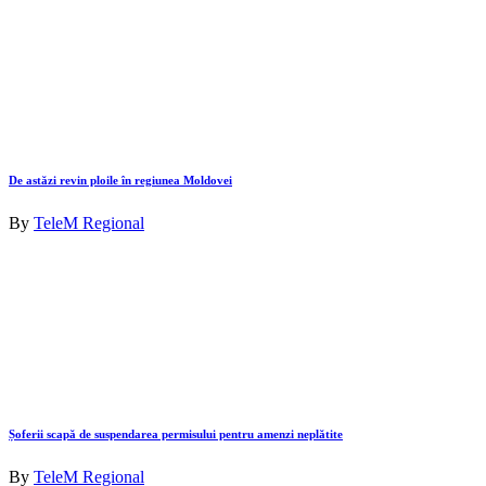
De astăzi revin ploile în regiunea Moldovei
By
TeleM Regional
Șoferii scapă de suspendarea permisului pentru amenzi neplătite
By
TeleM Regional