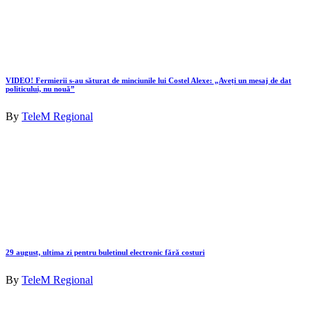
VIDEO! Fermierii s-au săturat de minciunile lui Costel Alexe: „Aveți un mesaj de dat
politicului, nu nouă”
By
TeleM Regional
29 august, ultima zi pentru buletinul electronic fără costuri
By
TeleM Regional