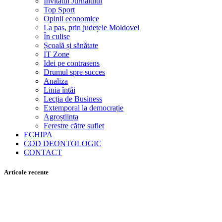
Invitatul Jurnalului
Top Sport
Opinii economice
La pas, prin județele Moldovei
În culise
Școală și sănătate
IT Zone
Idei pe contrasens
Drumul spre succes
Analiza
Linia întâi
Lecția de Business
Extemporal la democrație
Agroștiința
Ferestre către suflet
ECHIPA
COD DEONTOLOGIC
CONTACT
Articole recente