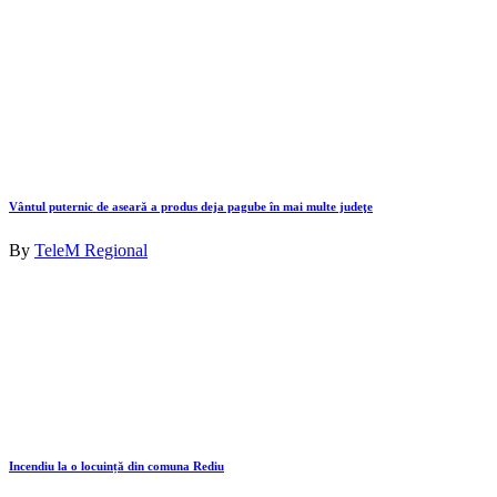
Vântul puternic de aseară a produs deja pagube în mai multe judeţe
By
TeleM Regional
Incendiu la o locuință din comuna Rediu