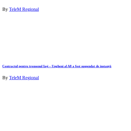
By
TeleM Regional
Contractul pentru tronsonul Iași – Ungheni al A8 a fost suspendat de instanță
By
TeleM Regional