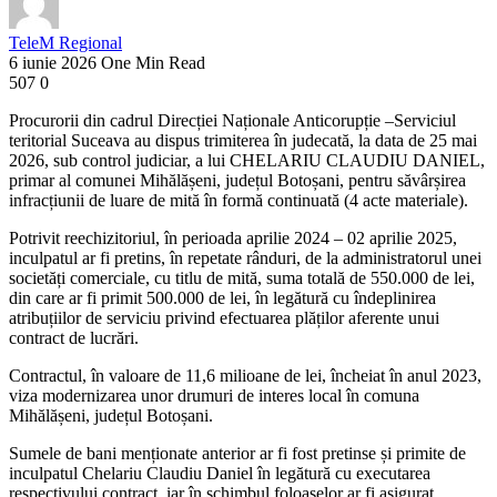
TeleM Regional
6 iunie 2026
One Min Read
507
0
Procurorii din cadrul Direcției Naționale Anticorupție –Serviciul
teritorial Suceava au dispus trimiterea în judecată, la data de 25 mai
2026, sub control judiciar, a lui CHELARIU CLAUDIU DANIEL,
primar al comunei Mihălășeni, județul Botoșani, pentru săvârșirea
infracțiunii de luare de mită în formă continuată (4 acte materiale).
Potrivit reechizitoriul, în perioada aprilie 2024 – 02 aprilie 2025,
inculpatul ar fi pretins, în repetate rânduri, de la administratorul unei
societăți comerciale, cu titlu de mită, suma totală de 550.000 de lei,
din care ar fi primit 500.000 de lei, în legătură cu îndeplinirea
atribuțiilor de serviciu privind efectuarea plăților aferente unui
contract de lucrări.
Contractul, în valoare de 11,6 milioane de lei, încheiat în anul 2023,
viza modernizarea unor drumuri de interes local în comuna
Mihălășeni, județul Botoșani.
Sumele de bani menționate anterior ar fi fost pretinse și primite de
inculpatul Chelariu Claudiu Daniel în legătură cu executarea
respectivului contract, iar în schimbul foloaselor ar fi asigurat