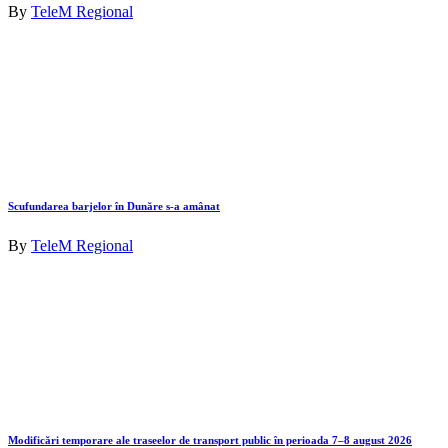
By
TeleM Regional
Scufundarea barjelor în Dunăre s-a amânat
By
TeleM Regional
Modificări temporare ale traseelor de transport public în perioada 7–8 august 2026