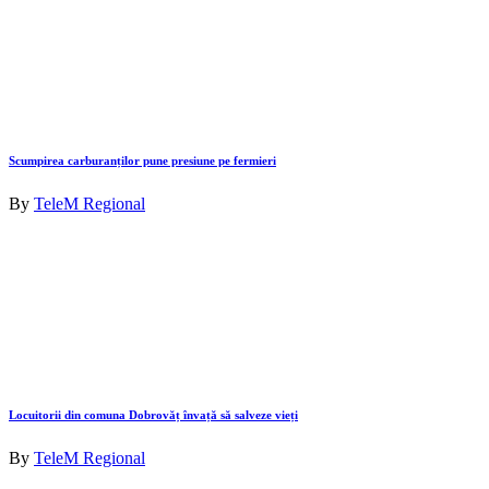
Scumpirea carburanților pune presiune pe fermieri
By
TeleM Regional
Locuitorii din comuna Dobrovăț învață să salveze vieți
By
TeleM Regional