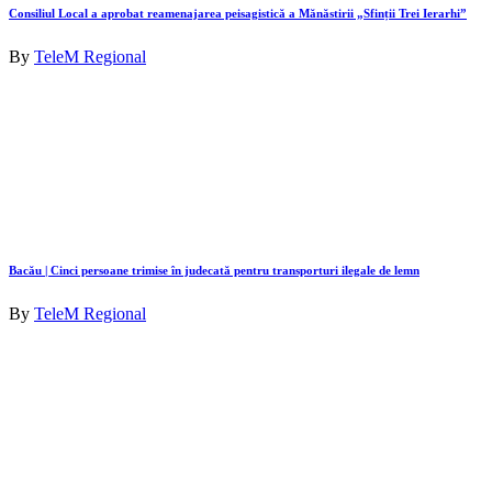
Consiliul Local a aprobat reamenajarea peisagistică a Mănăstirii „Sfinții Trei Ierarhi”
By
TeleM Regional
Bacău | Cinci persoane trimise în judecată pentru transporturi ilegale de lemn
By
TeleM Regional