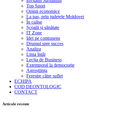
Invitatul Jurnalului
Top Sport
Opinii economice
La pas, prin județele Moldovei
În culise
Școală și sănătate
IT Zone
Idei pe contrasens
Drumul spre succes
Analiza
Linia întâi
Lecția de Business
Extemporal la democrație
Agroștiința
Ferestre către suflet
ECHIPA
COD DEONTOLOGIC
CONTACT
Articole recente