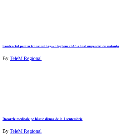
Contractul pentru tronsonul Iași – Ungheni al A8 a fost suspendat de instanță
By
TeleM Regional
Dosarele medicale pe hârtie dispar de la 1 septembrie
By
TeleM Regional