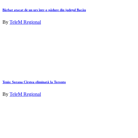
Bărbat atacat de un urs într-o pădure din județul Bacău
By
TeleM Regional
Tenis: Sorana Cîrstea eliminată la Toronto
By
TeleM Regional