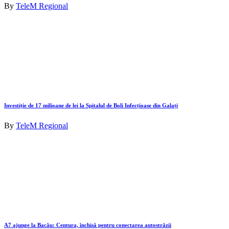
By
TeleM Regional
Investiție de 17 milioane de lei la Spitalul de Boli Infecțioase din Galați
By
TeleM Regional
A7 ajunge la Bacău: Centura, închisă pentru conectarea autostrăzii