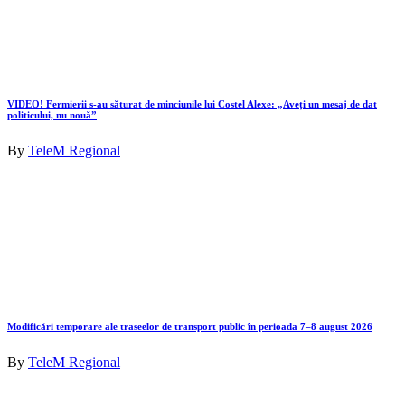
VIDEO! Fermierii s-au săturat de minciunile lui Costel Alexe: „Aveți un mesaj de dat
politicului, nu nouă”
By
TeleM Regional
Modificări temporare ale traseelor de transport public în perioada 7–8 august 2026
By
TeleM Regional