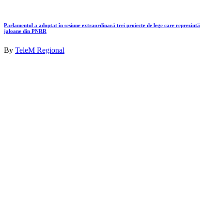
Parlamentul a adoptat în sesiune extraordinară trei proiecte de lege care reprezintă
jaloane din PNRR
By
TeleM Regional