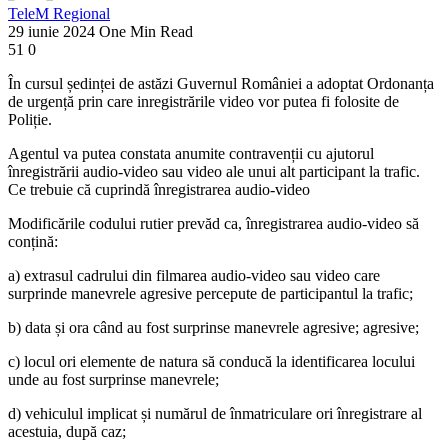
TeleM Regional
29 iunie 2024
One Min Read
51
0
În cursul ședinței de astăzi Guvernul României a adoptat Ordonanța
de urgență prin care inregistrările video vor putea fi folosite de
Poliție.
Agentul va putea constata anumite contravenții cu ajutorul
înregistrării audio-video sau video ale unui alt participant la trafic.
Ce trebuie că cuprindă înregistrarea audio-video
Modificările codului rutier prevăd ca, înregistrarea audio-video să
conțină:
a) extrasul cadrului din filmarea audio-video sau video care
surprinde manevrele agresive percepute de participantul la trafic;
b) data și ora când au fost surprinse manevrele agresive; agresive;
c) locul ori elemente de natura să conducă la identificarea locului
unde au fost surprinse manevrele;
d) vehiculul implicat și numărul de înmatriculare ori înregistrare al
acestuia, după caz;