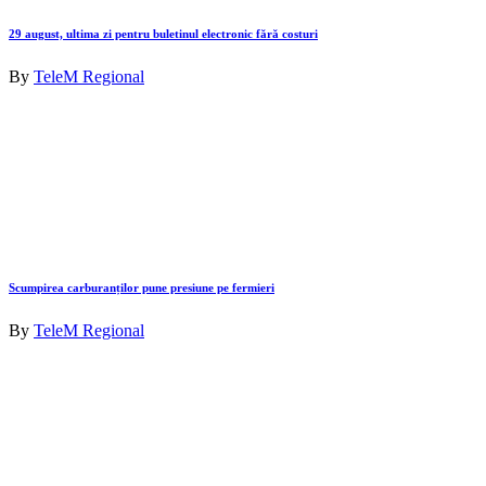
29 august, ultima zi pentru buletinul electronic fără costuri
By
TeleM Regional
Scumpirea carburanților pune presiune pe fermieri
By
TeleM Regional