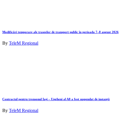
Modificări temporare ale traseelor de transport public în perioada 7–8 august 2026
By
TeleM Regional
Contractul pentru tronsonul Iași – Ungheni al A8 a fost suspendat de instanță
By
TeleM Regional