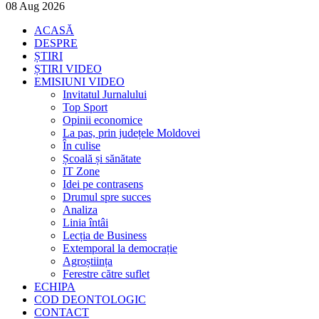
08
Aug
2026
ACASĂ
DESPRE
ȘTIRI
ȘTIRI VIDEO
EMISIUNI VIDEO
Invitatul Jurnalului
Top Sport
Opinii economice
La pas, prin județele Moldovei
În culise
Școală și sănătate
IT Zone
Idei pe contrasens
Drumul spre succes
Analiza
Linia întâi
Lecția de Business
Extemporal la democrație
Agroștiința
Ferestre către suflet
ECHIPA
COD DEONTOLOGIC
CONTACT