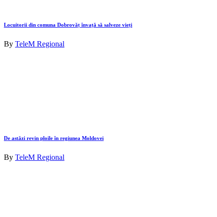
Locuitorii din comuna Dobrovăț învață să salveze vieți
By
TeleM Regional
De astăzi revin ploile în regiunea Moldovei
By
TeleM Regional