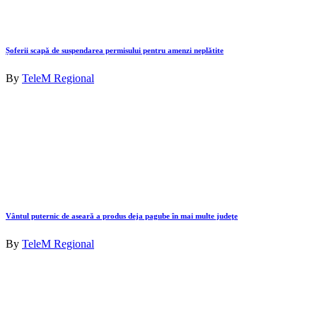
Șoferii scapă de suspendarea permisului pentru amenzi neplătite
By
TeleM Regional
Vântul puternic de aseară a produs deja pagube în mai multe judeţe
By
TeleM Regional