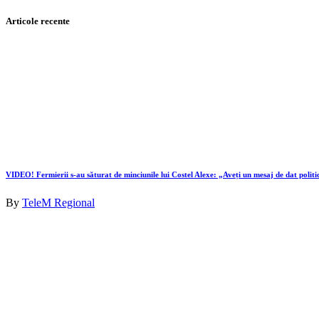
Articole recente
VIDEO! Fermierii s-au săturat de minciunile lui Costel Alexe: „Aveți un mesaj de dat politi
By
TeleM Regional