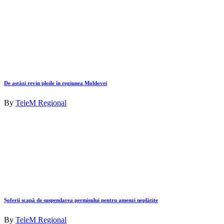
De astăzi revin ploile în regiunea Moldovei
By
TeleM Regional
Șoferii scapă de suspendarea permisului pentru amenzi neplătite
By
TeleM Regional