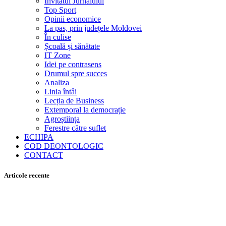
Invitatul Jurnalului
Top Sport
Opinii economice
La pas, prin județele Moldovei
În culise
Școală și sănătate
IT Zone
Idei pe contrasens
Drumul spre succes
Analiza
Linia întâi
Lecția de Business
Extemporal la democrație
Agroștiința
Ferestre către suflet
ECHIPA
COD DEONTOLOGIC
CONTACT
Articole recente