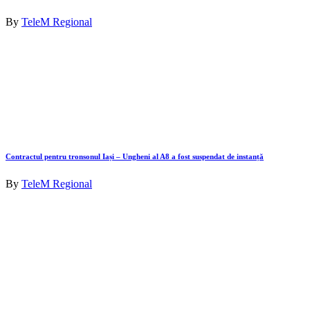
By
TeleM Regional
Contractul pentru tronsonul Iași – Ungheni al A8 a fost suspendat de instanță
By
TeleM Regional