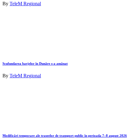
By
TeleM Regional
Scufundarea barjelor în Dunăre s-a amânat
By
TeleM Regional
Modificări temporare ale traseelor de transport public în perioada 7–8 august 2026