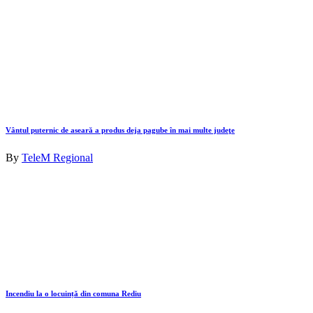
Vântul puternic de aseară a produs deja pagube în mai multe judeţe
By
TeleM Regional
Incendiu la o locuință din comuna Rediu