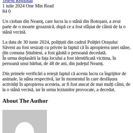
TeleM Regional
1 iulie 2024
One Min Read
84
0
Un cioban din Neamț, care lucra la o stână din Botoșani, a avut
parte de o moarte groaznică, după ce a fost sfâșiat de câinii de la o
stână vecină.
La data de 30 iunie 2024, polițiștii din cadrul Poliției Orașului
Săveni au fost sesizați cu privire la faptul că în apropierea unei stâne,
din comuna Știubieni, a fost găsită o persoană decedată.
În urma deplasării la fața locului a fost identificată victima, în
persoană unui bărbat, de 48 de ani, din județul Neamț.
Din primele verificări a reieșit faptul că acesta lucra ca îngrijitor de
animale, la stâna respectivă, iar în momentul în care desfășura
activități în apropierea acesteia, ar fi fost atacat de mai mulți câini, de
la o stână vecină, iar în urma leziunilor provocate, a decedat.
About The Author