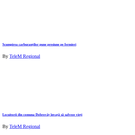
Scumpirea carburanților pune presiune pe fermieri
By
TeleM Regional
Locuitorii din comuna Dobrovăț învață să salveze vieți
By
TeleM Regional