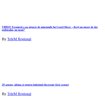
VIDEO! Fermierii s-au săturat de minciunile lui Costel Alexe: „Aveți un mesaj de dat
politicului, nu nouă”
By
TeleM Regional
29 august, ultima zi pentru buletinul electronic fără costuri
By
TeleM Regional