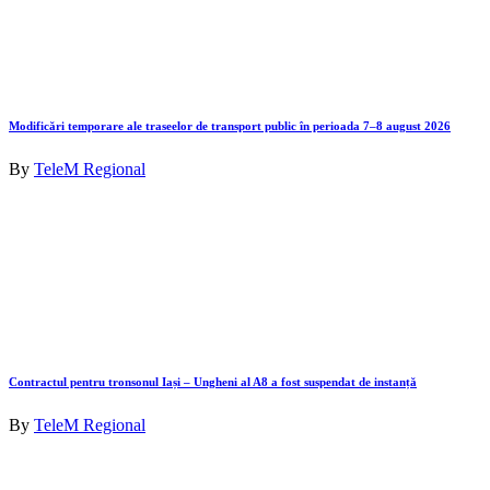
Modificări temporare ale traseelor de transport public în perioada 7–8 august 2026
By
TeleM Regional
Contractul pentru tronsonul Iași – Ungheni al A8 a fost suspendat de instanță
By
TeleM Regional