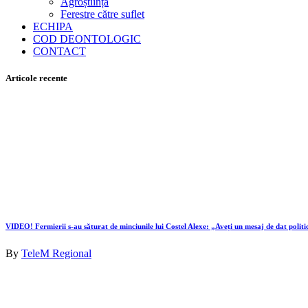
Agroștiința
Ferestre către suflet
ECHIPA
COD DEONTOLOGIC
CONTACT
Articole recente
VIDEO! Fermierii s-au săturat de minciunile lui Costel Alexe: „Aveți un mesaj de dat politi
By
TeleM Regional