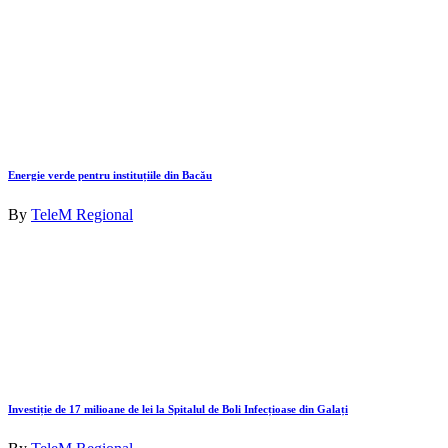
Energie verde pentru instituțiile din Bacău
By
TeleM Regional
Investiție de 17 milioane de lei la Spitalul de Boli Infecțioase din Galați