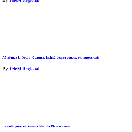
By
TeleM Regional
A7 ajunge la Bacău: Centura, închisă pentru conectarea autostrăzii
By
TeleM Regional
Incendiu puternic într-un bloc din Piatra-Neamț