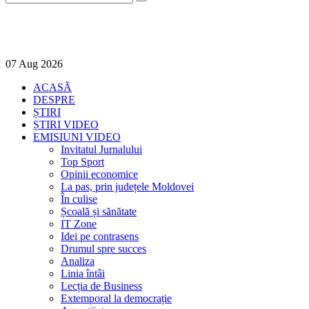
07
Aug
2026
ACASĂ
DESPRE
ȘTIRI
ȘTIRI VIDEO
EMISIUNI VIDEO
Invitatul Jurnalului
Top Sport
Opinii economice
La pas, prin județele Moldovei
În culise
Școală și sănătate
IT Zone
Idei pe contrasens
Drumul spre succes
Analiza
Linia întâi
Lecția de Business
Extemporal la democrație