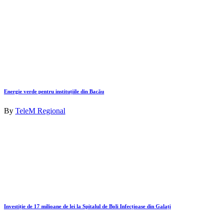
Energie verde pentru instituțiile din Bacău
By
TeleM Regional
Investiție de 17 milioane de lei la Spitalul de Boli Infecțioase din Galați