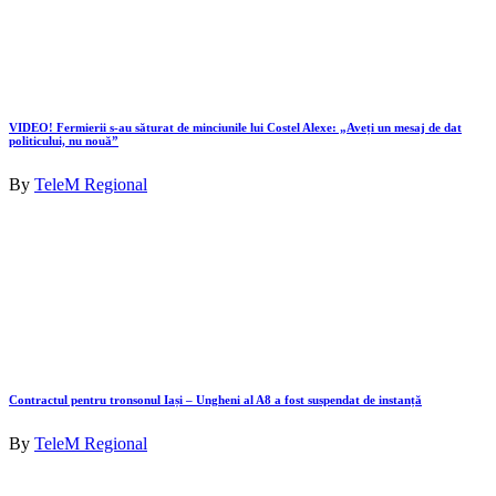
VIDEO! Fermierii s-au săturat de minciunile lui Costel Alexe: „Aveți un mesaj de dat
politicului, nu nouă”
By
TeleM Regional
Contractul pentru tronsonul Iași – Ungheni al A8 a fost suspendat de instanță
By
TeleM Regional