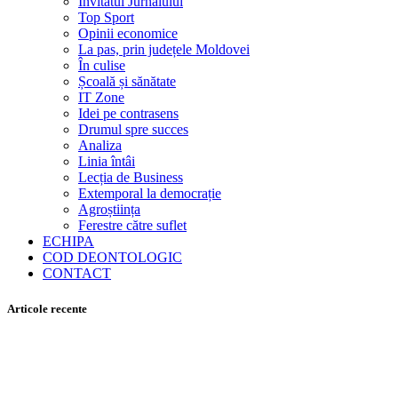
Invitatul Jurnalului
Top Sport
Opinii economice
La pas, prin județele Moldovei
În culise
Școală și sănătate
IT Zone
Idei pe contrasens
Drumul spre succes
Analiza
Linia întâi
Lecția de Business
Extemporal la democrație
Agroștiința
Ferestre către suflet
ECHIPA
COD DEONTOLOGIC
CONTACT
Articole recente