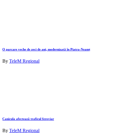
O parcare veche de zeci de ani, modernizată în Piatra-Neamț
By
TeleM Regional
Canicula afectează traficul feroviar
By
TeleM Regional