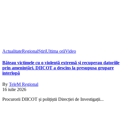
Actualitate
Regional
Știri
Ultima oră
Video
Băteau victimele cu o violență extremă și recuperau datoriile
prin amenințări. DIICOT a descins la presupusa grupare
interlopă
By
TeleM Regional
16 iulie 2026
Procurorii DIICOT și polițiștii Direcției de Investigații...