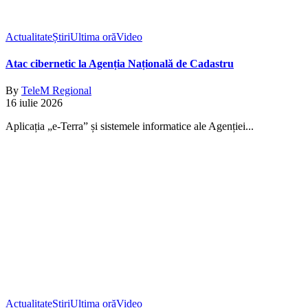
Actualitate
Știri
Ultima oră
Video
Atac cibernetic la Agenția Națională de Cadastru
By
TeleM Regional
16 iulie 2026
Aplicația „e-Terra” și sistemele informatice ale Agenției...
Actualitate
Știri
Ultima oră
Video