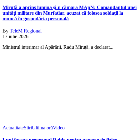
Miruță a aprins lumina și-n cămara MApN: Comandantul unei
unități militare din Murfatlar, acuzat că folosea soldații la
muncă în gospodăria personală
By
TeleM Regional
17 iulie 2026
Ministrul interimar al Apărării, Radu Miruță, a declarat...
Actualitate
Știri
Ultima oră
Video
Luni începe programul Rabla pentru persoanele fizice