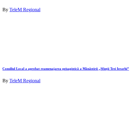
By
TeleM Regional
Consiliul Local a aprobat reamenajarea peisagistică a Mănăstirii „Sfinții Trei Ierarhi”
By
TeleM Regional