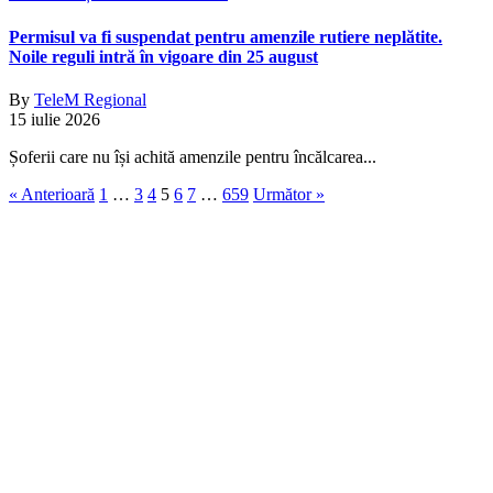
Permisul va fi suspendat pentru amenzile rutiere neplătite.
Noile reguli intră în vigoare din 25 august
By
TeleM Regional
15 iulie 2026
Șoferii care nu își achită amenzile pentru încălcarea...
« Anterioară
1
…
3
4
5
6
7
…
659
Următor »