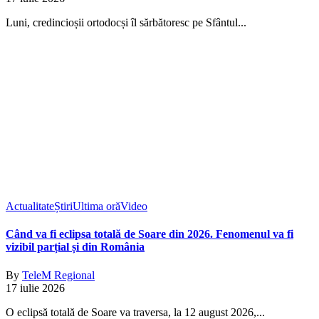
Luni, credincioșii ortodocși îl sărbătoresc pe Sfântul...
Actualitate
Știri
Ultima oră
Video
Când va fi eclipsa totală de Soare din 2026. Fenomenul va fi
vizibil parțial și din România
By
TeleM Regional
17 iulie 2026
O eclipsă totală de Soare va traversa, la 12 august 2026,...