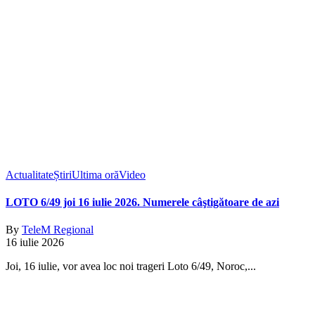
Actualitate
Știri
Ultima oră
Video
LOTO 6/49 joi 16 iulie 2026. Numerele câştigătoare de azi
By
TeleM Regional
16 iulie 2026
Joi, 16 iulie, vor avea loc noi trageri Loto 6/49, Noroc,...