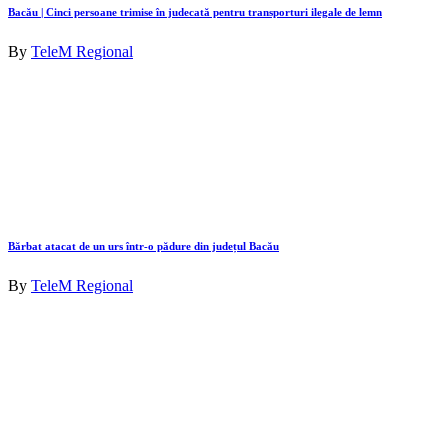
Bacău | Cinci persoane trimise în judecată pentru transporturi ilegale de lemn
By
TeleM Regional
Bărbat atacat de un urs într-o pădure din județul Bacău
By
TeleM Regional