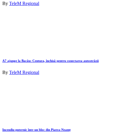
By
TeleM Regional
A7 ajunge la Bacău: Centura, închisă pentru conectarea autostrăzii
By
TeleM Regional
Incendiu puternic într-un bloc din Piatra-Neamț