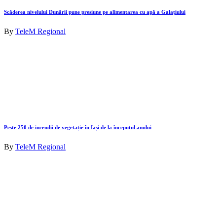
Scăderea nivelului Dunării pune presiune pe alimentarea cu apă a Galațiului
By
TeleM Regional
Peste 250 de incendii de vegetație în Iași de la începutul anului
By
TeleM Regional