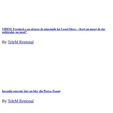
VIDEO! Fermierii s-au săturat de minciunile lui Costel Alexe: „Aveți un mesaj de dat
politicului, nu nouă”
By
TeleM Regional
Incendiu puternic într-un bloc din Piatra-Neamț
By
TeleM Regional