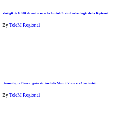
Vestigii de 6.000 de ani, scoase la lumină în situl arheologic de la Ripiceni
By
TeleM Regional
Drumul spre Bisoca, gata să deschidă Munții Vrancei către turiști
By
TeleM Regional