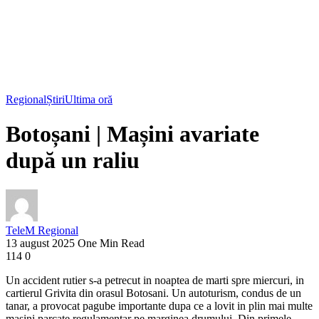
Regional
Știri
Ultima oră
Botoșani | Mașini avariate
după un raliu
TeleM Regional
13 august 2025
One Min Read
114
0
Un accident rutier s-a petrecut in noaptea de marti spre miercuri, in
cartierul Grivita din orasul Botosani. Un autoturism, condus de un
tanar, a provocat pagube importante dupa ce a lovit in plin mai multe
masini parcate regulamentar pe marginea drumului. Din primele