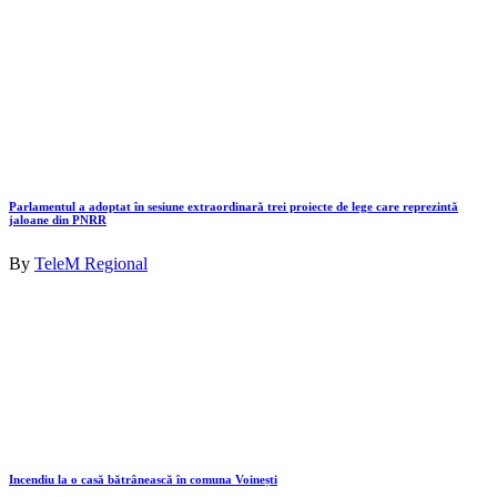
Parlamentul a adoptat în sesiune extraordinară trei proiecte de lege care reprezintă
jaloane din PNRR
By
TeleM Regional
Incendiu la o casă bătrânească în comuna Voinești