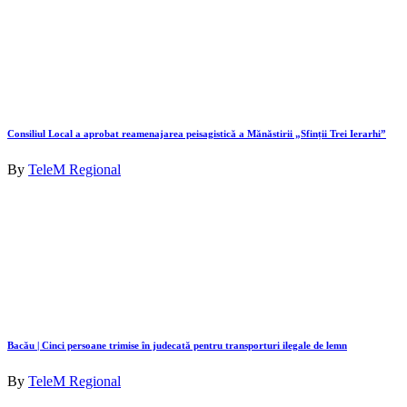
Consiliul Local a aprobat reamenajarea peisagistică a Mănăstirii „Sfinții Trei Ierarhi”
By
TeleM Regional
Bacău | Cinci persoane trimise în judecată pentru transporturi ilegale de lemn
By
TeleM Regional