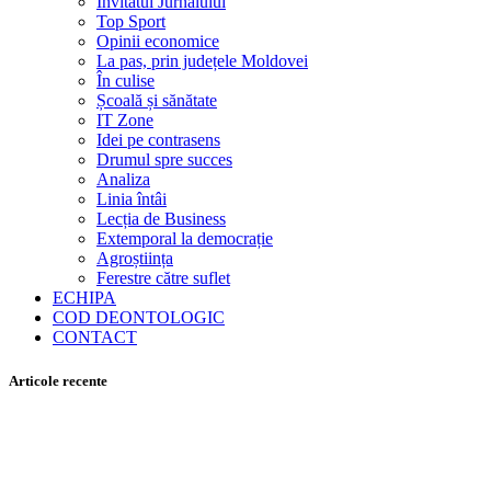
Invitatul Jurnalului
Top Sport
Opinii economice
La pas, prin județele Moldovei
În culise
Școală și sănătate
IT Zone
Idei pe contrasens
Drumul spre succes
Analiza
Linia întâi
Lecția de Business
Extemporal la democrație
Agroștiința
Ferestre către suflet
ECHIPA
COD DEONTOLOGIC
CONTACT
Articole recente