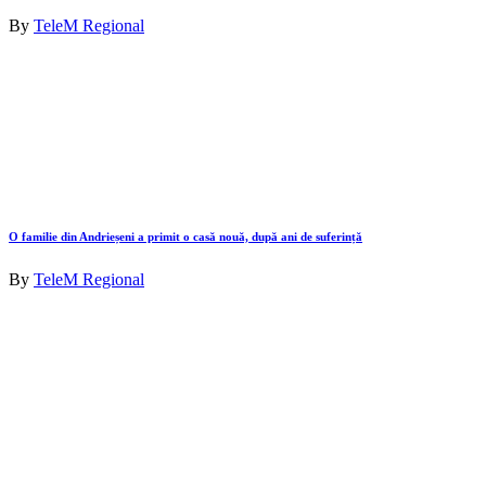
By
TeleM Regional
O familie din Andrieșeni a primit o casă nouă, după ani de suferință
By
TeleM Regional