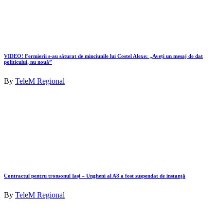
VIDEO! Fermierii s-au săturat de minciunile lui Costel Alexe: „Aveți un mesaj de dat
politicului, nu nouă”
By
TeleM Regional
Contractul pentru tronsonul Iași – Ungheni al A8 a fost suspendat de instanță
By
TeleM Regional