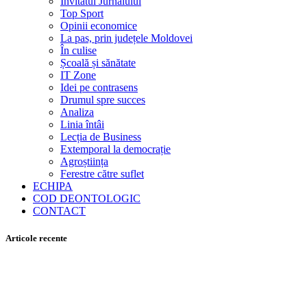
Invitatul Jurnalului
Top Sport
Opinii economice
La pas, prin județele Moldovei
În culise
Școală și sănătate
IT Zone
Idei pe contrasens
Drumul spre succes
Analiza
Linia întâi
Lecția de Business
Extemporal la democrație
Agroștiința
Ferestre către suflet
ECHIPA
COD DEONTOLOGIC
CONTACT
Articole recente