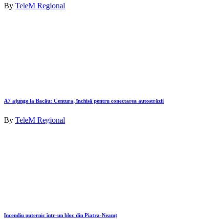
By
TeleM Regional
A7 ajunge la Bacău: Centura, închisă pentru conectarea autostrăzii
By
TeleM Regional
Incendiu puternic într-un bloc din Piatra-Neamț