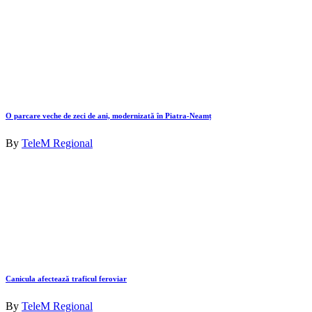
O parcare veche de zeci de ani, modernizată în Piatra-Neamț
By
TeleM Regional
Canicula afectează traficul feroviar
By
TeleM Regional