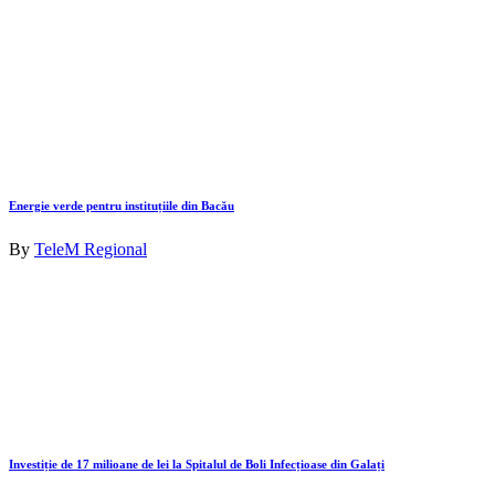
Energie verde pentru instituțiile din Bacău
By
TeleM Regional
Investiție de 17 milioane de lei la Spitalul de Boli Infecțioase din Galați