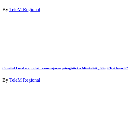
By
TeleM Regional
Consiliul Local a aprobat reamenajarea peisagistică a Mănăstirii „Sfinții Trei Ierarhi”
By
TeleM Regional