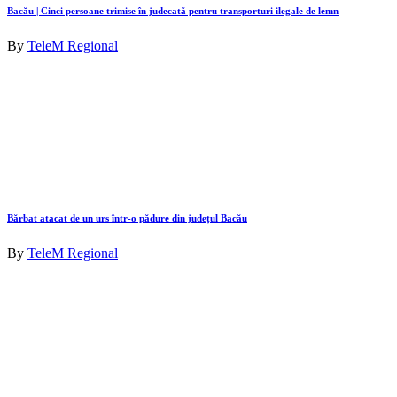
Bacău | Cinci persoane trimise în judecată pentru transporturi ilegale de lemn
By
TeleM Regional
Bărbat atacat de un urs într-o pădure din județul Bacău
By
TeleM Regional